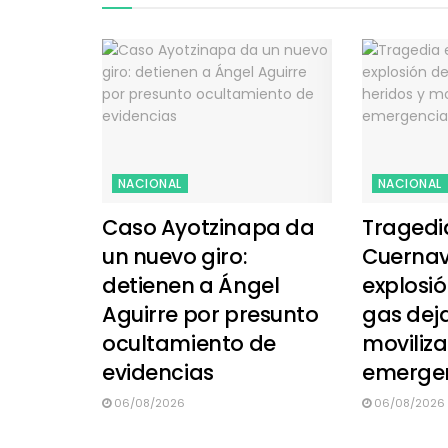
NACIONAL
NACIONAL
Caso Ayotzinapa da
Tragedi
un nuevo giro:
Cuerna
detienen a Ángel
explosió
Aguirre por presunto
gas deja
ocultamiento de
moviliz
evidencias
emerge
06/08/2026
06/08/2026