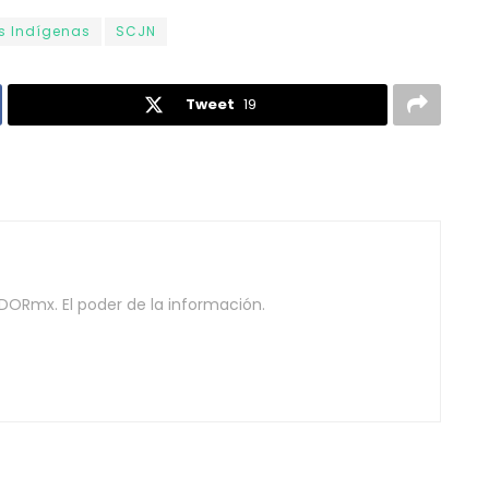
s Indígenas
SCJN
Tweet
19
DORmx. El poder de la información.