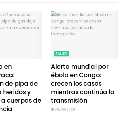
SALUD
a en
Alerta mundial por
vaca:
ébola en Congo:
n de pipa de
crecen los casos
 heridos y
mientras continúa la
a a cuerpos de
transmisión
ncia
06/08/2026