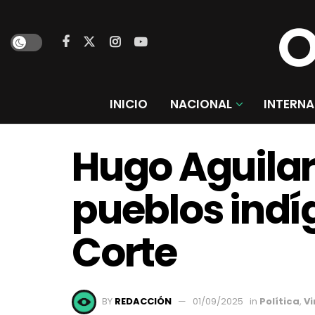
INICIO
NACIONAL
INTERNA
Hugo Aguilar
pueblos indí
Corte
BY
REDACCIÓN
01/09/2025
in
Política
,
Vi