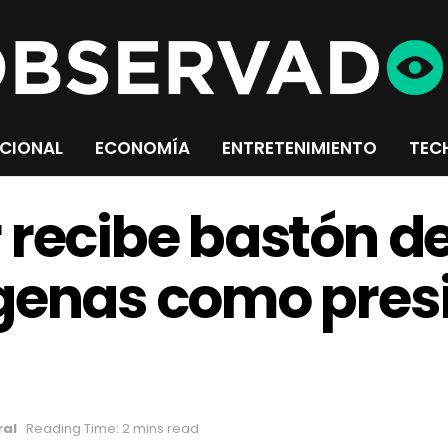
CIONAL
ECONOMÍA
ENTRETENIMIENTO
TEC
 recibe bastón 
genas como presi
ral
Reading Time: 2 mins read