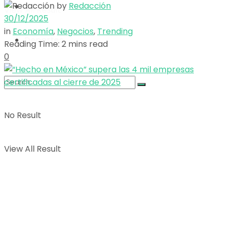
by
Redacción
Opinión
View All Result
30/12/2025
in
Economía
,
Negocios
,
Trending
Deportes
Reading Time: 2 mins read
0
No Result
View All Result