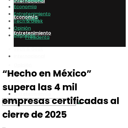
Internacional
Economía
Entretenimiento
Economía
CDMX
Tech & Geek
Opinión
Entretenimiento
Deportes
Presidenta
Tech & Geek
Internacional
Opinión
“Hecho en México”
Economía
Deportes
supera las 4 mil
Entretenimiento
empresas certificadas al
cierre de 2025
Tech & Geek
No Result