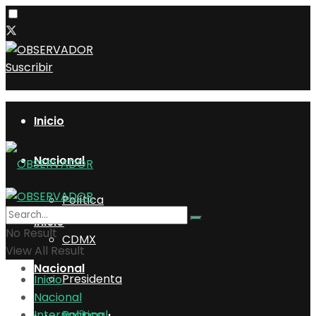
Suscribir
Inicio
Nacional
Política
Inicio
No Result
CDMX
View All Result
Nacional
Presidenta
Inicio
Nacional
Internacional
Política