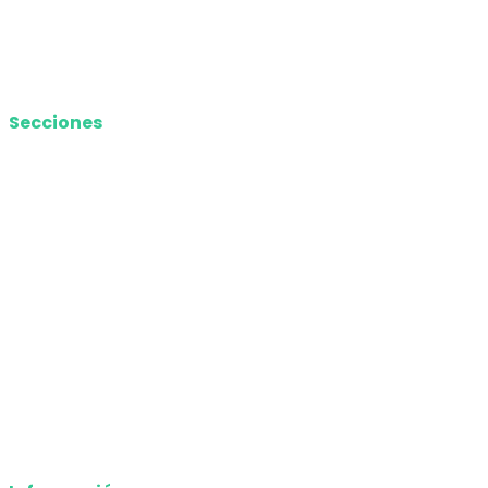
Contacto
Media Kit
Secciones
Nacional
Internacional
Economía
Entretenimiento
Tecnología
Opinión
Deportes