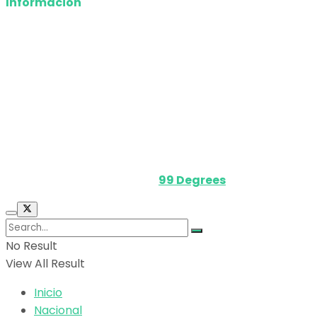
Información
Nosotros
Política de privacidad
Términos y Condiciones
Contacto
Media Kit
Powered by
99 Degrees
.
No Result
View All Result
Inicio
Nacional