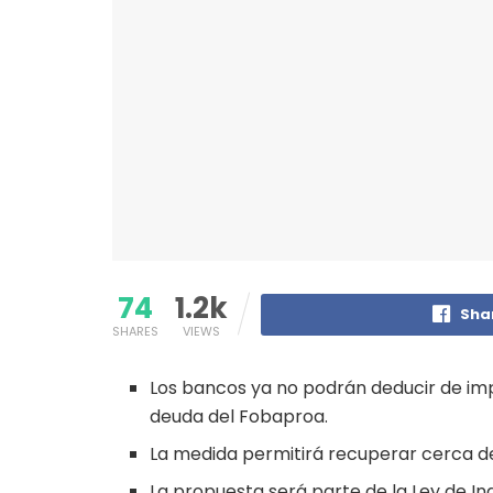
74
1.2k
Sha
SHARES
VIEWS
Los bancos ya no podrán deducir de impu
deuda del Fobaproa.
La medida permitirá recuperar cerca de
La propuesta será parte de la Ley de I