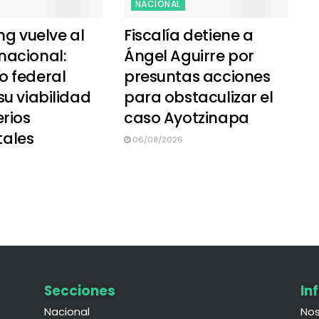
NACIONAL
ing vuelve al
Fiscalía detiene a
nacional:
Ángel Aguirre por
o federal
presuntas acciones
su viabilidad
para obstaculizar el
erios
caso Ayotzinapa
ales
06/08/2026
Secciones
In
Nacional
Nos