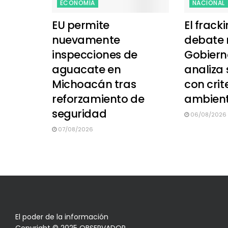
ECONOMÍA
NACIONAL
EU permite
El frack
nuevamente
debate 
inspecciones de
Gobiern
aguacate en
analiza 
Michoacán tras
con crit
reforzamiento de
ambient
seguridad
06/08/2026
07/08/2026
El poder de la información
Copyright © 2025 OBSERVADOR.