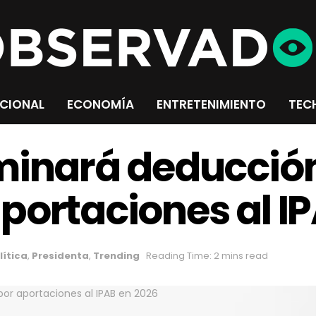
CIONAL
ECONOMÍA
ENTRETENIMIENTO
TEC
minará deducción 
portaciones al I
lítica
,
Presidenta
,
Trending
Reading Time: 2 mins read