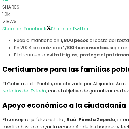
SHARES
1.2k
VIEWS
Share on Facebook
Share on Twitter
Puebla mantiene en
1,800 pesos
el costo del tes
En 2024 se realizaron
1,100 testamentos
, superan
El documento
evita litigios, protege el patrimo
Certidumbre para las familias pob
El Gobierno de Puebla, encabezado por Alejandro Arme
Notarios del Estado
, con el objetivo de garantizar certez
Apoyo económico a la ciudadanía
El consejero jurídico estatal,
Raúl Pineda Zepeda
, inf
medida busca apoyar la economía de los hogares y facil