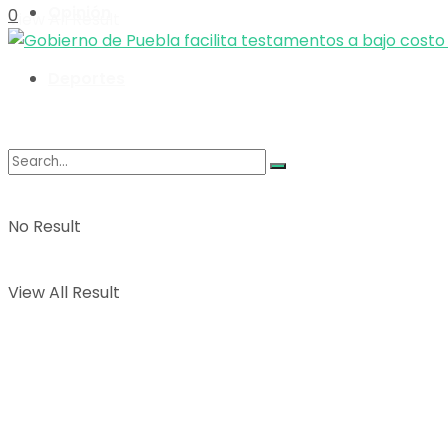
Opinión
0
View All Result
Deportes
No Result
View All Result