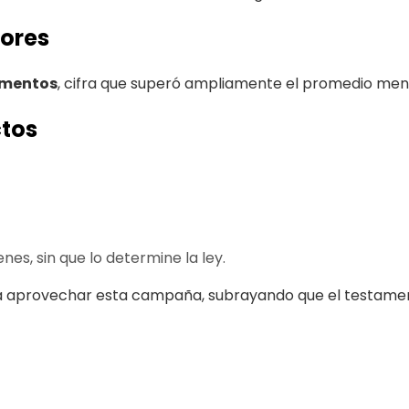
iores
amentos
, cifra que superó ampliamente el promedio men
ctos
nes, sin que lo determine la ley.
nía a aprovechar esta campaña, subrayando que el testam