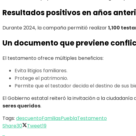
Resultados positivos en años anter
Durante 2024, la campaña permitió realizar
1,100 test
Un documento que previene confli
El testamento ofrece múltiples beneficios:
Evita litigios familiares.
Protege el patrimonio.
Permite que el testador decida el destino de sus bie
El Gobierno estatal reiteró la invitación a la ciudada
seres queridos
.
Tags:
descuento
Familias
Puebla
Testamento
Share
30
Tweet
19