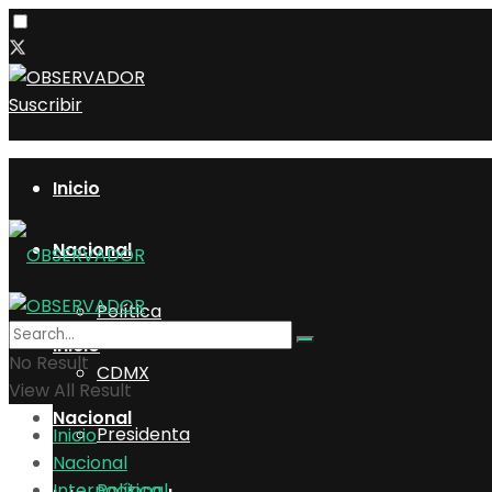
Suscribir
Inicio
Nacional
Política
Inicio
No Result
CDMX
View All Result
Nacional
Presidenta
Inicio
Nacional
Internacional
Política