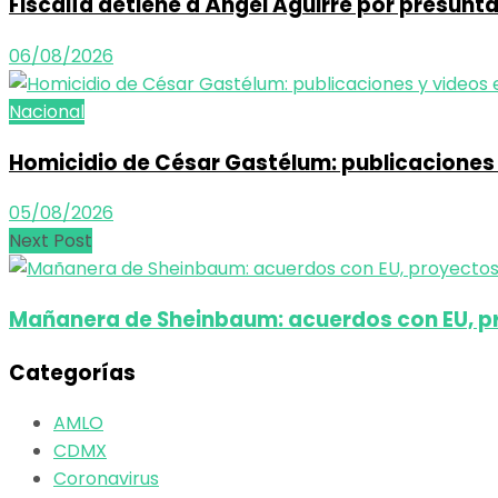
Fiscalía detiene a Ángel Aguirre por presunt
06/08/2026
Nacional
Homicidio de César Gastélum: publicaciones 
05/08/2026
Next Post
Mañanera de Sheinbaum: acuerdos con EU, pr
Categorías
AMLO
CDMX
Coronavirus