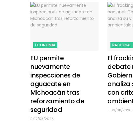
ECONOMÍA
NACIONAL
EU permite
El frack
nuevamente
debate 
inspecciones de
Gobiern
aguacate en
analiza 
Michoacán tras
con crit
reforzamiento de
ambient
seguridad
06/08/2026
07/08/2026