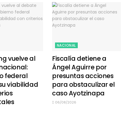
NACIONAL
ing vuelve al
Fiscalía detiene a
nacional:
Ángel Aguirre por
o federal
presuntas acciones
su viabilidad
para obstaculizar el
erios
caso Ayotzinapa
ales
06/08/2026