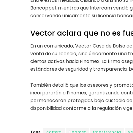
Entre estas medidas, CIBanco transfirió su n
Bancoppel, mientras que Intercam vendió gr
conservando únicamente su licencia bancar
Vector aclara que no es fu
En un comunicado, Vector Casa de Bolsa acla
venta de su licencia, sino únicamente una t
ciertos activos hacia Finamex. La firma ase
estándares de seguridad y transparencia, ba
También detalló que los asesores y promoto
incorporarán a Finamex, garantizando contin
permanecerán protegidas bajo custodia del 
disponibilidad conforme a la regulación vige
Tags:
cartera
Finamex
transferencia
Ve