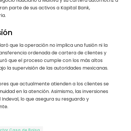
egocio fiduciario a Multiva y su cartera automotriz a
an parte de sus activos a Kapital Bank,
ia.
sión
ró que la operación no implica una fusión ni la
ransferencia ordenada de cartera de clientes y
guró que el proceso cumple con los más altos
jo la supervisión de las autoridades mexicanas.
res que actualmente atienden a los clientes se
uidad en la atención. Asimismo, las inversiones
Indeval, lo que asegura su resguardo y
nte.
ctor Casa de Bolsa