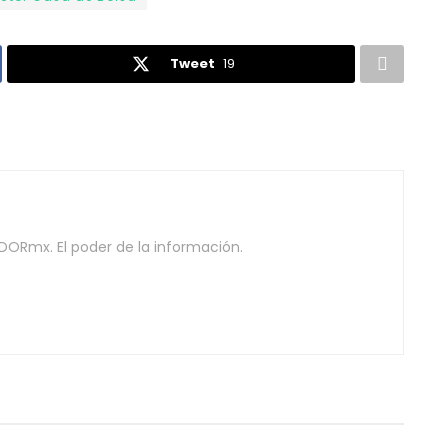
Tweet
19
DORmx. El poder de la información.