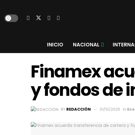
INICIO
NACIONAL
INTERNA
Finamex acue
y fondos de 
BY
REDACCIÓN
01/10/2025
in
Ec