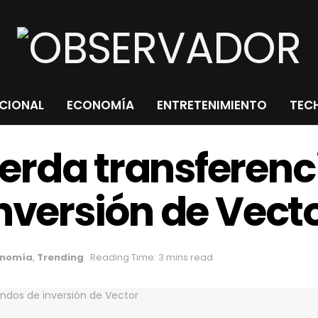
CIONAL
ECONOMÍA
ENTRETENIMIENTO
TECH
rda transferenci
inversión de Vect
onomía
,
Trending
Reading Time: 3 mins read