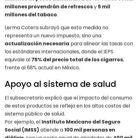
millones provendrán de refrescos
y
5 mil
millones del tabaco
.
Lerma Cotera subrayó que esta medida no
representa un nuevo impuesto, sino una
actualización necesaria
para alinear las tasas con
los estándares internacionales, donde el IEPS
equivale al
75% del precio total de los cigarros
,
frente al 68% actual en México.
Apoyo al sistema de salud
El subsecretario explicó que el impacto del consumo
de estos productos se refleja en los altos costos del
sistema público de salud.
Por ejemplo, el
Instituto Mexicano del Seguro
Social (IMSS)
atiende a
100 mil personas en
diálisis
, con un costo anual de alrededor de
400 mil