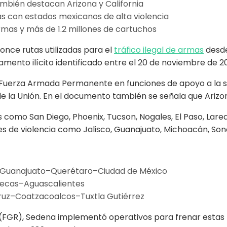
ambién destacan Arizona y California
s con estados mexicanos de alta violencia
rmas y más de 1.2 millones de cartuchos
once rutas utilizadas para el
tráfico ilegal de armas
desde
mento ilícito identificado entre el 20 de noviembre de 2
a Fuerza Armada Permanente en funciones de apoyo a la s
a Unión. En el documento también se señala que Arizona ap
 como San Diego, Phoenix, Tucson, Nogales, El Paso, Lared
ces de violencia como Jalisco, Guanajuato, Michoacán, So
–Guanajuato–Querétaro–Ciudad de México
ecas–Aguascalientes
z–Coatzacoalcos–Tuxtla Gutiérrez
a (FGR), Sedena implementó operativos para frenar estas 