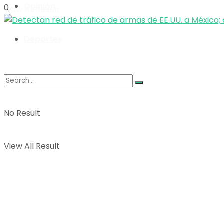
Opinión
0
View All Result
Deportes
No Result
View All Result