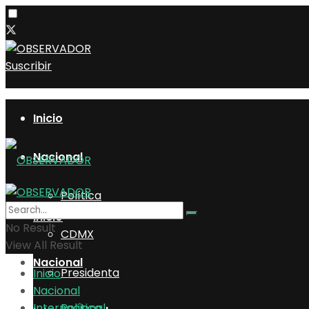
Suscribir
Inicio
Nacional
Política
Inicio
No Result
CDMX
View All Result
Nacional
Presidenta
Inicio
Nacional
Internacional
Política