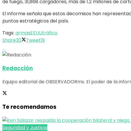
de fuego, 31,868 cargadores, más de 1.2 millones de car
El informe señala que estos decomisos han representado 
puntos estratégicos del país.
Tags:
armas
EEUU
tráfico
Share
30
Tweet
19
Redacción
Equipo editorial de OBSERVADORmx. El poder de la infor
Te recomendamos
Seguridad y Justicia