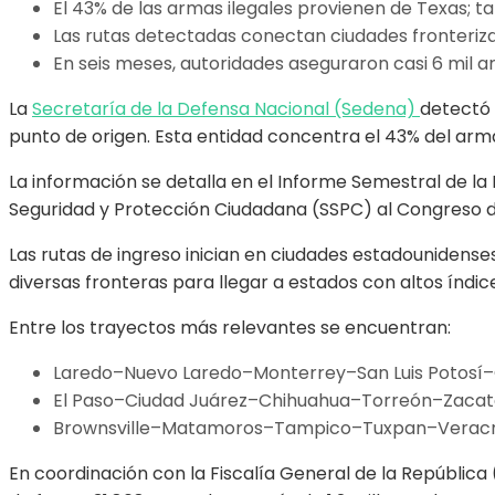
El 43% de las armas ilegales provienen de Texas; t
Las rutas detectadas conectan ciudades fronteriza
En seis meses, autoridades aseguraron casi 6 mil a
La
Secretaría de la Defensa Nacional (Sedena)
detectó 
punto de origen. Esta entidad concentra el 43% del arma
La información se detalla en el Informe Semestral de l
Seguridad y Protección Ciudadana (SSPC) al Congreso de l
Las rutas de ingreso inician en ciudades estadounidenses
diversas fronteras para llegar a estados con altos índi
Entre los trayectos más relevantes se encuentran:
Laredo–Nuevo Laredo–Monterrey–San Luis Potosí
El Paso–Ciudad Juárez–Chihuahua–Torreón–Zacat
Brownsville–Matamoros–Tampico–Tuxpan–Veracru
En coordinación con la Fiscalía General de la Repúblic