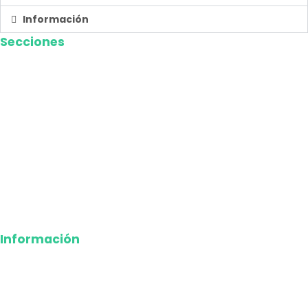
Información
Secciones
Nacional
Internacional
Economía
Entretenimiento
Tecnología
Opinión
Deportes
Información
Nosotros
Política de privacidad