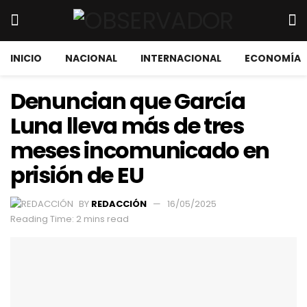
INICIO
NACIONAL
INTERNACIONAL
ECONOMÍA
Denuncian que García
Luna lleva más de tres
meses incomunicado en
prisión de EU
BY
REDACCIÓN
16/05/2025
Reading Time: 2 mins read