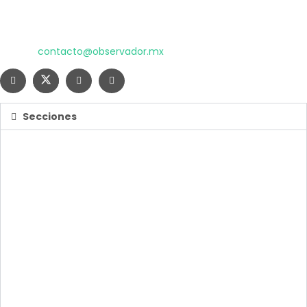
El poder de la información
Copyright © 2025 OBSERVADOR.
Correo:
contacto@observador.mx
Secciones
Nacional
Internacional
Economía
Entretenimiento
Tecnología
Opinión
Deportes