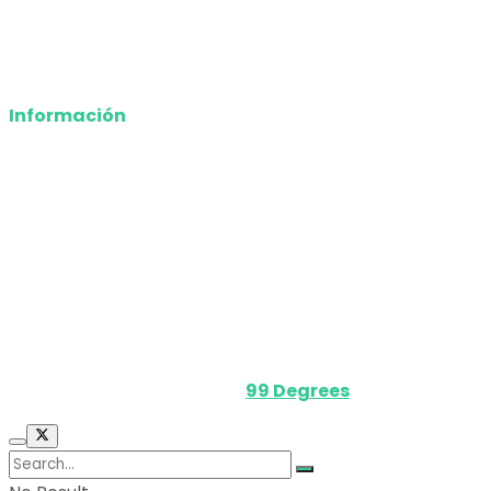
Opinión
Deportes
Información
Nosotros
Política de privacidad
Términos y Condiciones
Contacto
Media Kit
Powered by
99 Degrees
.