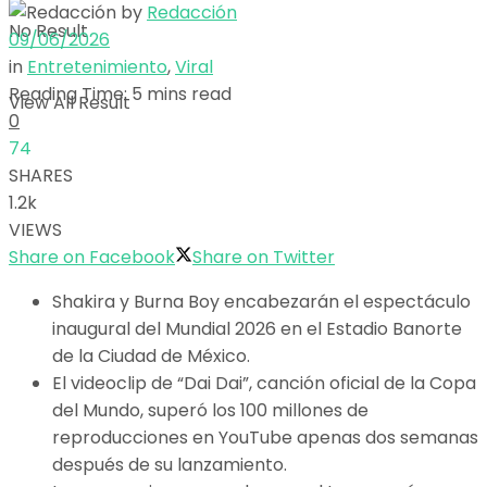
by
Redacción
No Result
09/06/2026
in
Entretenimiento
,
Viral
Reading Time: 5 mins read
View All Result
0
74
SHARES
1.2k
VIEWS
Share on Facebook
Share on Twitter
Shakira y Burna Boy encabezarán el espectáculo
inaugural del Mundial 2026 en el Estadio Banorte
de la Ciudad de México.
El videoclip de “Dai Dai”, canción oficial de la Copa
del Mundo, superó los 100 millones de
reproducciones en YouTube apenas dos semanas
después de su lanzamiento.