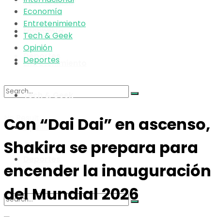
Tech & Geek
Economía
Entretenimiento
Opinión
Economía
Tech & Geek
Opinión
Deportes
Deportes
Entretenimiento
Tech & Geek
No Result
Con “Dai Dai” en ascenso,
Opinión
Shakira se prepara para
View All Result
Deportes
encender la inauguración
del Mundial 2026