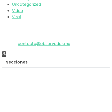
Uncategorized
Video
Viral
El poder de la información
Copyright © 2025 OBSERVADOR.
Correo:
contacto@observador.mx
Secciones
Nacional
Internacional
Economía
Entretenimiento