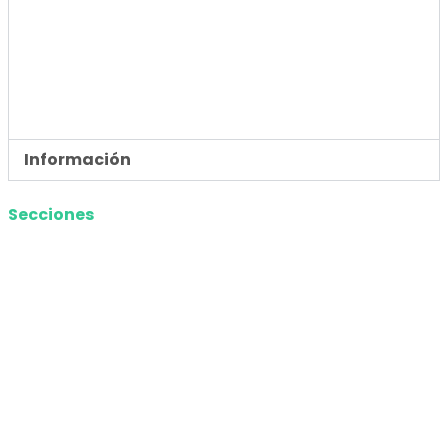
Tecnología
Opinión
Deportes
Información
Secciones
Nacional
Internacional
Economía
Entretenimiento
Tecnología