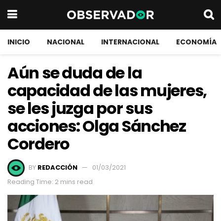
INICIO
NACIONAL
INTERNACIONAL
ECONOMÍA
Aún se duda de la
capacidad de las mujeres,
se les juzga por sus
acciones: Olga Sánchez
Cordero
BY
REDACCIÓN
01/03/2021
Reading Time: 2 mins read