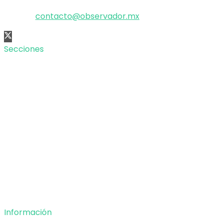
Correo:
contacto@observador.mx
Secciones
Nacional
Internacional
Economía
Entretenimiento
Tecnología
Opinión
Deportes
Información