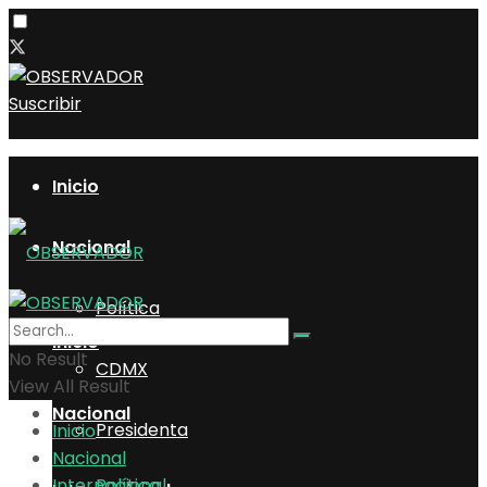
Suscribir
Inicio
Nacional
Política
Inicio
No Result
CDMX
View All Result
Nacional
Presidenta
Inicio
Nacional
Internacional
Política