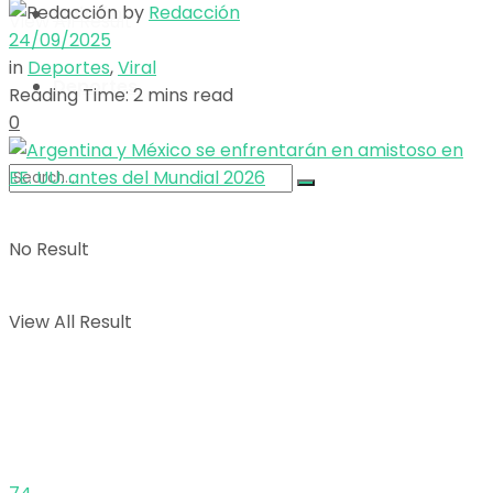
by
Redacción
Opinión
View All Result
24/09/2025
in
Deportes
,
Viral
Deportes
Reading Time: 2 mins read
0
No Result
View All Result