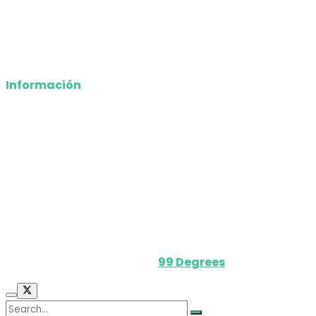
Opinión
Deportes
Información
Nosotros
Política de privacidad
Términos y Condiciones
Contacto
Media Kit
Powered by
99 Degrees
.