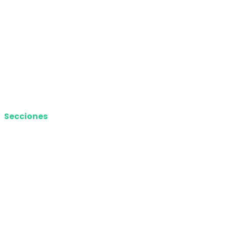
Nosotros
Política de privacidad
Términos y Condiciones
Contacto
Media Kit
Secciones
Nacional
Internacional
Economía
Entretenimiento
Tecnología