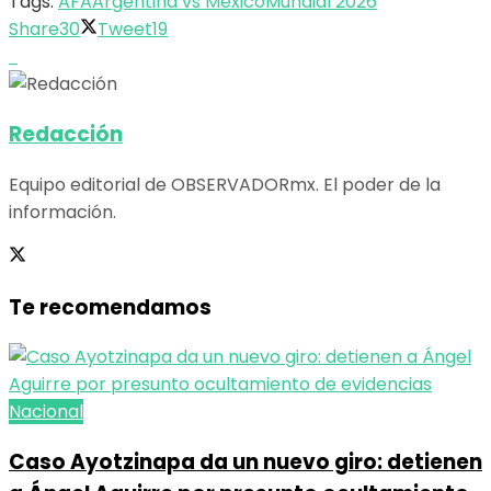
Tags:
AFA
Argentina vs México
Mundial 2026
Share
30
Tweet
19
Redacción
Equipo editorial de OBSERVADORmx. El poder de la
información.
Te recomendamos
Nacional
Caso Ayotzinapa da un nuevo giro: detienen