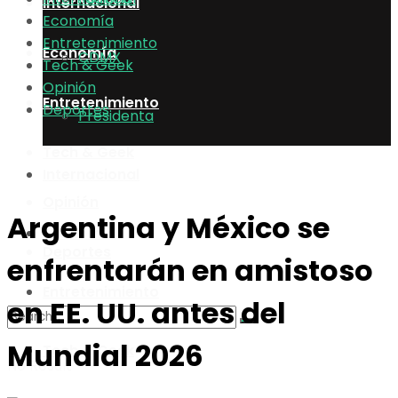
Internacional
Economía
Entretenimiento
Economía
CDMX
Tech & Geek
Opinión
Entretenimiento
Deportes
Presidenta
Tech & Geek
Internacional
Opinión
Argentina y México se
Economía
Deportes
enfrentarán en amistoso
Entretenimiento
en EE. UU. antes del
Mundial 2026
Tech & Geek
No Result