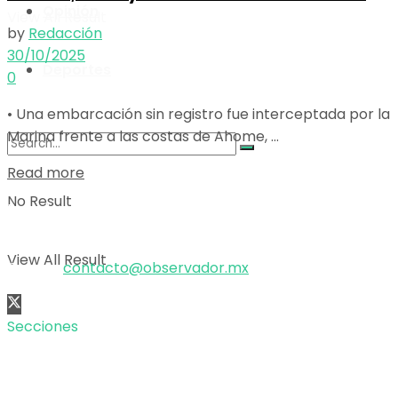
Opinión
View All Result
by
Redacción
30/10/2025
Deportes
0
• Una embarcación sin registro fue interceptada por la
Marina frente a las costas de Ahome, ...
Details
Read more
No Result
El poder de la información
Copyright © 2025 OBSERVADOR.
View All Result
Correo:
contacto@observador.mx
Secciones
Nacional