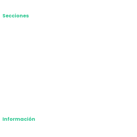
Media Kit
Secciones
Nacional
Internacional
Economía
Entretenimiento
Tecnología
Opinión
Deportes
Información
Nosotros