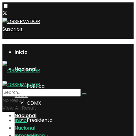
Suscribir
Inicio
Nacional
Política
Inicio
No Result
CDMX
View All Result
Nacional
Presidenta
Inicio
Nacional
Internacional
Política