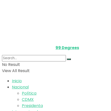
Política de privacidad
Términos y Condiciones
Contacto
Media Kit
Powered by
99 Degrees
.
No Result
View All Result
Inicio
Nacional
Política
CDMX
Presidenta