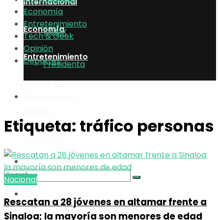
Internacional
Economía
Entretenimiento
Economía
CDMX
Tech & Geek
Opinión
Entretenimiento
Deportes
Presidenta
Tech & Geek
Internacional
Opinión
Etiqueta:
tráfico personas
Economía
Deportes
Entretenimiento
Nacional
Tech & Geek
Rescatan a 28 jóvenes en altamar frente a
No Result
Sinaloa; la mayoría son menores de edad