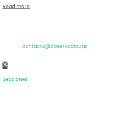
Read more
El poder de la información
Copyright © 2025 OBSERVADOR.
Correo:
contacto@observador.mx
Secciones
Nacional
Internacional
Economía
Entretenimiento