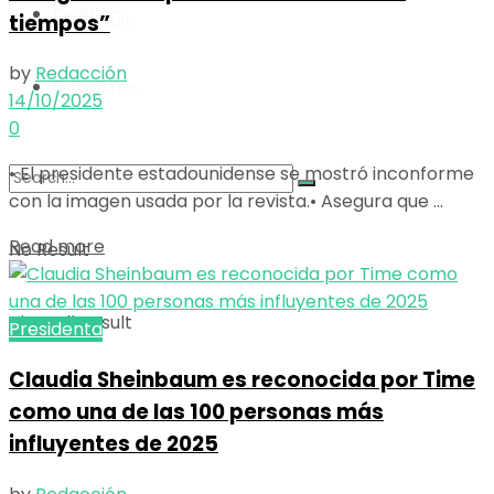
Opinión
tiempos”
View All Result
by
Redacción
Deportes
14/10/2025
0
• El presidente estadounidense se mostró inconforme
con la imagen usada por la revista.• Asegura que ...
Read more
No Result
View All Result
Presidenta
Claudia Sheinbaum es reconocida por Time
como una de las 100 personas más
influyentes de 2025