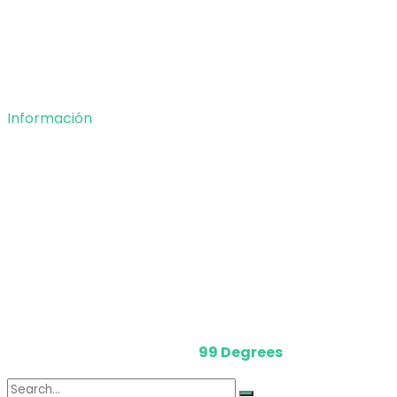
Tecnología
Opinión
Deportes
Información
Nosotros
Política de privacidad
Términos y Condiciones
Contacto
Media Kit
Powered by
99 Degrees
.