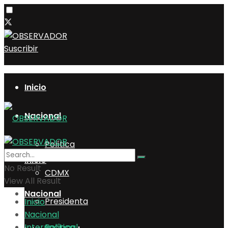
Suscribir
Inicio
Nacional
Política
Inicio
No Result
CDMX
View All Result
Nacional
Presidenta
Inicio
Nacional
Internacional
Política