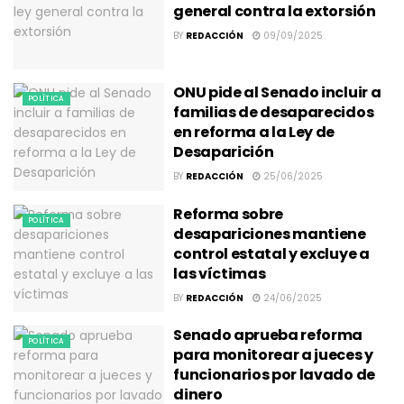
general contra la extorsión
BY
REDACCIÓN
09/09/2025
ONU pide al Senado incluir a
POLÍTICA
familias de desaparecidos
en reforma a la Ley de
Desaparición
BY
REDACCIÓN
25/06/2025
Reforma sobre
POLÍTICA
desapariciones mantiene
control estatal y excluye a
las víctimas
BY
REDACCIÓN
24/06/2025
Senado aprueba reforma
POLÍTICA
para monitorear a jueces y
funcionarios por lavado de
dinero