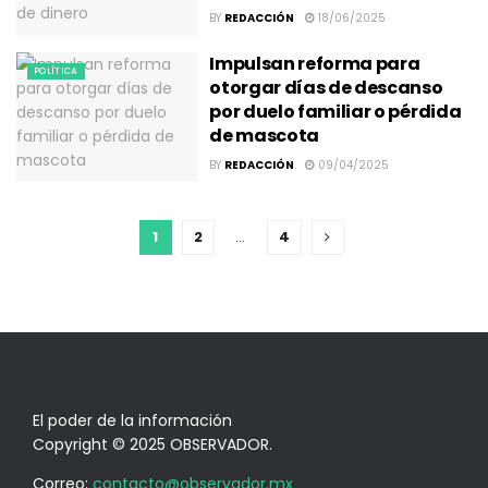
BY
REDACCIÓN
18/06/2025
Impulsan reforma para
POLÍTICA
otorgar días de descanso
por duelo familiar o pérdida
de mascota
BY
REDACCIÓN
09/04/2025
1
2
…
4
El poder de la información
Copyright © 2025 OBSERVADOR.
Correo:
contacto@observador.mx