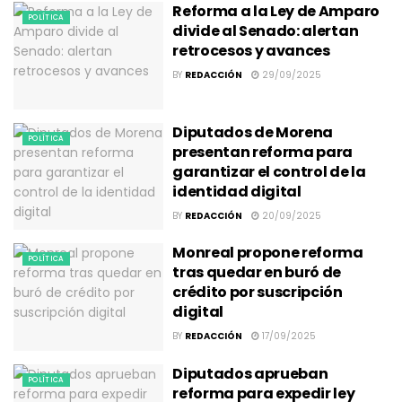
Reforma a la Ley de Amparo
POLÍTICA
divide al Senado: alertan
retrocesos y avances
BY
REDACCIÓN
29/09/2025
Diputados de Morena
POLÍTICA
presentan reforma para
garantizar el control de la
identidad digital
BY
REDACCIÓN
20/09/2025
Monreal propone reforma
POLÍTICA
tras quedar en buró de
crédito por suscripción
digital
BY
REDACCIÓN
17/09/2025
Diputados aprueban
POLÍTICA
reforma para expedir ley