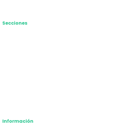
Media Kit
Secciones
Nacional
Internacional
Economía
Entretenimiento
Tecnología
Opinión
Deportes
Información