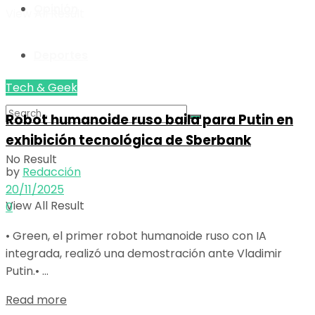
Opinión
View All Result
Deportes
Tech & Geek
Robot humanoide ruso baila para Putin en
exhibición tecnológica de Sberbank
No Result
by
Redacción
20/11/2025
View All Result
0
• Green, el primer robot humanoide ruso con IA
integrada, realizó una demostración ante Vladimir
Putin.• ...
Details
Read more