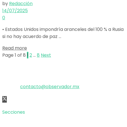
by
Redacción
14/07/2025
0
• Estados Unidos impondría aranceles del 100 % a Rusia
si no hay acuerdo de paz ...
Details
Read more
Page 1 of 8
1
2
…
8
Next
El poder de la información
Copyright © 2025 OBSERVADOR.
Correo:
contacto@observador.mx
Secciones
Nacional