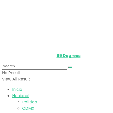
Nosotros
Política de privacidad
Términos y Condiciones
Contacto
Media Kit
Powered by
99 Degrees
.
No Result
View All Result
Inicio
Nacional
Política
CDMX