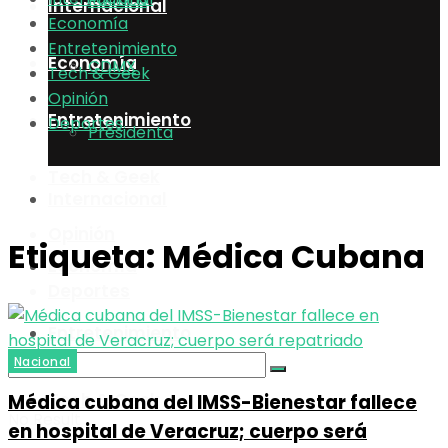
Política
Internacional
Economía
Entretenimiento
Economía
CDMX
Tech & Geek
Opinión
Entretenimiento
Deportes
Presidenta
Tech & Geek
Internacional
Opinión
Etiqueta:
Médica Cubana
Economía
Deportes
Entretenimiento
Nacional
Tech & Geek
Médica cubana del IMSS-Bienestar fallece
No Result
en hospital de Veracruz; cuerpo será