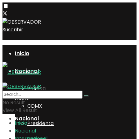
Suscribir
Inicio
Nacional
Política
Inicio
No Result
CDMX
View All Result
Nacional
Inicio
Presidenta
Nacional
Internacional