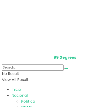
Nosotros
Política de privacidad
Términos y Condiciones
Contacto
Media Kit
Powered by
99 Degrees
.
No Result
View All Result
Inicio
Nacional
Política