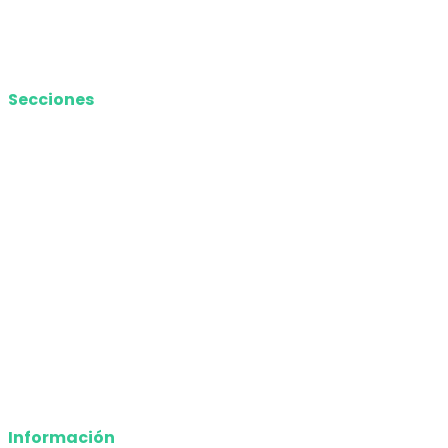
Contacto
Media Kit
Secciones
Nacional
Internacional
Economía
Entretenimiento
Tecnología
Opinión
Deportes
Información