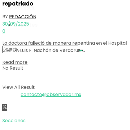
repatriado
Opinión
View All Result
BY
REDACCIÓN
30/09/2025
Deportes
0
La doctora falleció de manera repentina en el Hospital
Civil Dr. Luis F. Nachón de Veracruz. ...
Details
Read more
No Result
El poder de la información
Copyright © 2025 OBSERVADOR.
View All Result
Correo:
contacto@observador.mx
Secciones