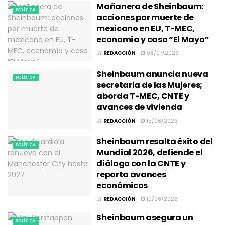
Mañanera de Sheinbaum:
POLÍTICA
acciones por muerte de
mexicano en EU, T-MEC,
economía y caso “El Mayo”
BY
REDACCIÓN
08/07/2026
Sheinbaum anuncia nueva
POLÍTICA
secretaria de las Mujeres;
aborda T-MEC, CNTE y
avances de vivienda
BY
REDACCIÓN
15/06/2026
Sheinbaum resalta éxito del
POLÍTICA
Mundial 2026, defiende el
diálogo con la CNTE y
reporta avances
económicos
BY
REDACCIÓN
12/06/2026
Sheinbaum asegura un
POLÍTICA