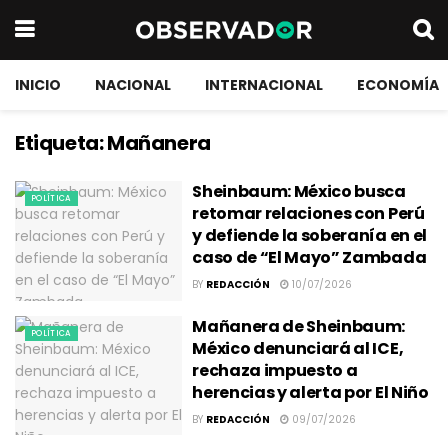
INICIO
NACIONAL
INTERNACIONAL
ECONOMÍA
Etiqueta:
Mañanera
Sheinbaum: México busca
POLÍTICA
retomar relaciones con Perú
y defiende la soberanía en el
caso de “El Mayo” Zambada
BY
REDACCIÓN
10/07/2026
Mañanera de Sheinbaum:
POLÍTICA
México denunciará al ICE,
rechaza impuesto a
herencias y alerta por El Niño
BY
REDACCIÓN
09/07/2026