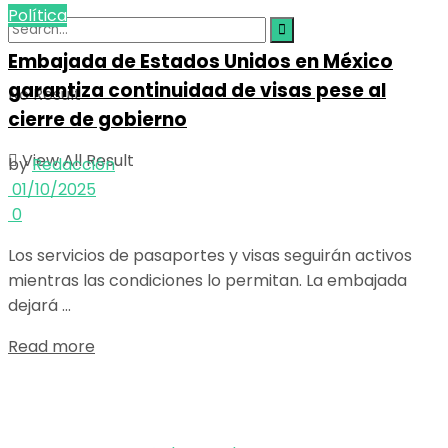
Política
Embajada de Estados Unidos en México
garantiza continuidad de visas pese al
No Result
cierre de gobierno
View All Result
by
Redacción
01/10/2025
0
Los servicios de pasaportes y visas seguirán activos
mientras las condiciones lo permitan. La embajada
dejará ...
Details
Read more
El poder de la información
Copyright © 2025 OBSERVADOR.