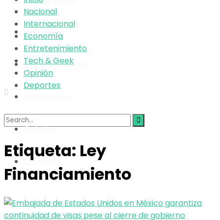
Tech & Geek
Nacional
Internacional
Opinión
Economía
Economía
Entretenimiento
Deportes
Tech & Geek
Entretenimiento
Opinión
Deportes
Tech & Geek
Opinión
Etiqueta:
Ley
No Result
Deportes
Financiamiento
View All Result