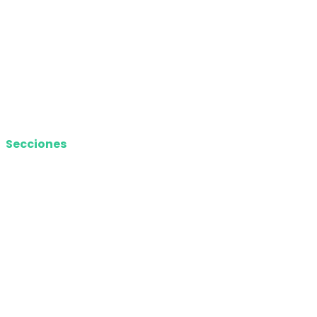
Política de privacidad
Términos y Condiciones
Contacto
Media Kit
Secciones
Nacional
Internacional
Economía
Entretenimiento
Tecnología