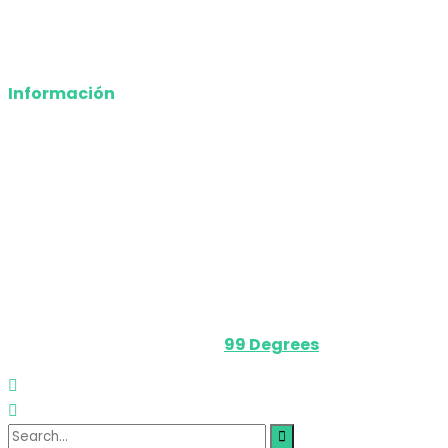
Opinión
Deportes
Información
Nosotros
Política de privacidad
Términos y Condiciones
Contacto
Media Kit
Powered by
99 Degrees
.