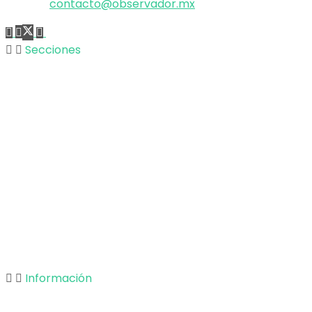
Correo:
contacto@observador.mx
Secciones
Nacional
Internacional
Economía
Entretenimiento
Tecnología
Opinión
Deportes
Información
Nosotros