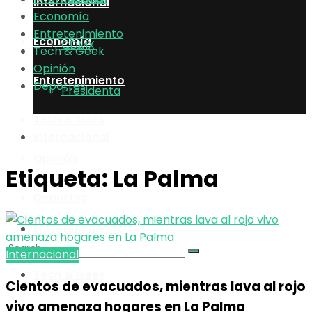
Internacional
Economía
Entretenimiento
Economía
CDMX
Tech & Geek
Opinión
Entretenimiento
Deportes
Presidenta
Tech & Geek
Internacional
Opinión
Etiqueta:
La Palma
Economía
Deportes
Entretenimiento
Internacional
Tech & Geek
Cientos de evacuados, mientras lava al rojo
No Result
vivo amenaza hogares en La Palma