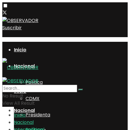
Suscribir
Inicio
Nacional
Política
Inicio
No Result
CDMX
View All Result
Nacional
Presidenta
Inicio
Nacional
Internacional
Política