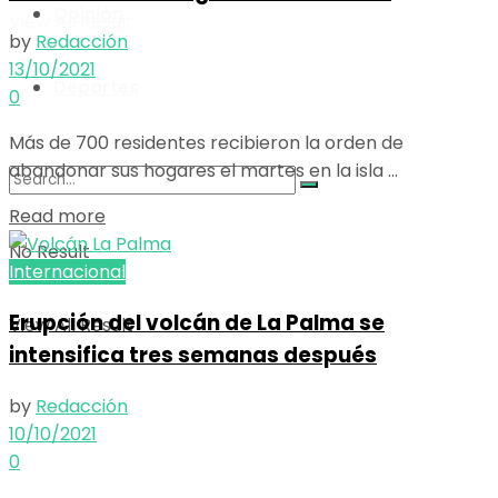
Opinión
View All Result
by
Redacción
13/10/2021
Deportes
0
Más de 700 residentes recibieron la orden de
abandonar sus hogares el martes en la isla ...
Details
Read more
No Result
Internacional
Erupción del volcán de La Palma se
View All Result
intensifica tres semanas después
by
Redacción
10/10/2021
0