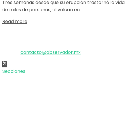
Tres semanas desde que su erupción trastornó la vida
de miles de personas, el volcán en ...
Details
Read more
El poder de la información
Copyright © 2025 OBSERVADOR.
Correo:
contacto@observador.mx
Secciones
Nacional
Internacional
Economía
Entretenimiento