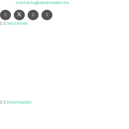
Correo:
contacto@observador.mx
Secciones
Nacional
Internacional
Economía
Entretenimiento
Tecnología
Opinión
Deportes
Información
Nosotros
Política de privacidad