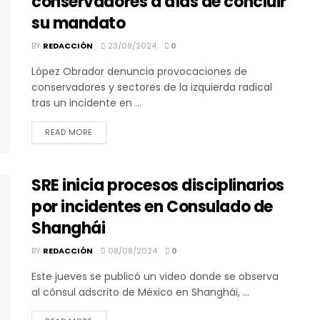
conservadores a días de concluir
su mandato
BY
REDACCIÓN
23/09/2024
0
López Obrador denuncia provocaciones de
conservadores y sectores de la izquierda radical
tras un incidente en ...
DETAILS
READ MORE
SRE inicia procesos disciplinarios
por incidentes en Consulado de
Shanghái
BY
REDACCIÓN
08/08/2024
0
Este jueves se publicó un video donde se observa
al cónsul adscrito de México en Shanghái, ...