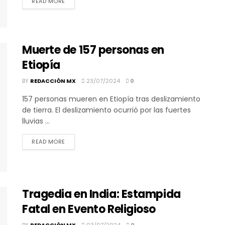
DETAILS
READ MORE
Muerte de 157 personas en
Etiopía
BY
REDACCIÓN MX
23/07/2024
0
157 personas mueren en Etiopía tras deslizamiento
de tierra. El deslizamiento ocurrió por las fuertes
lluvias ...
DETAILS
READ MORE
Tragedia en India: Estampida
Fatal en Evento Religioso
BY
REDACCIÓN MX
03/07/2024
0