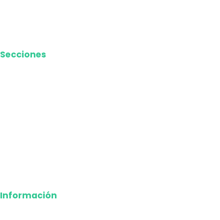
Términos y Condiciones
Contacto
Media Kit
Secciones
Nacional
Internacional
Economía
Entretenimiento
Tecnología
Opinión
Deportes
Información
Nosotros