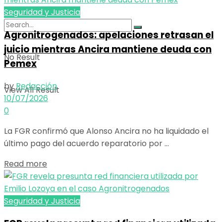
Seguridad y Justicia
Agronitrogenados: apelaciones retrasan el
juicio mientras Ancira mantiene deuda con
No Result
Pemex
by
Redacción
View All Result
10/07/2026
0
La FGR confirmó que Alonso Ancira no ha liquidado el
último pago del acuerdo reparatorio por ...
Details
Read more
Seguridad y Justicia