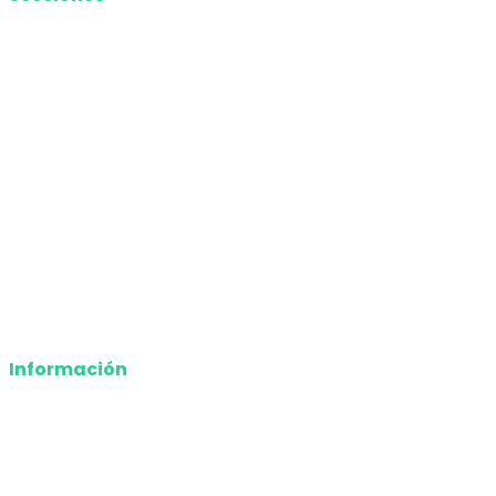
Nacional
Internacional
Economía
Entretenimiento
Tecnología
Opinión
Deportes
Información
Nosotros
Política de privacidad