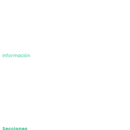
Entretenimiento
Tecnología
Opinión
Deportes
Información
Nosotros
Política de privacidad
Términos y Condiciones
Contacto
Media Kit
Secciones