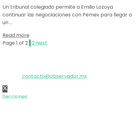
Un tribunal colegiado permite a Emilio Lozoya
continuar las negociaciones con Pemex para llegar a
un ...
Details
Read more
Page 1 of 2
1
2
Next
El poder de la información
Copyright © 2025 OBSERVADOR.
Correo:
contacto@observador.mx
Secciones
Nacional
Internacional
Economía