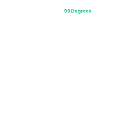
Powered by
99 Degrees
.