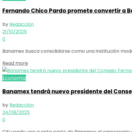
Fernando Chico Pardo promete convertir a 
by
Redacción
21/10/2025
0
Banamex busca consolidarse como una institución moder
Details
Read more
Economía
Banamex tendrá nuevo presidente del Conse
by
Redacción
24/09/2025
0
Citi vende una cuarta parte de Banamex al empresario m