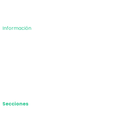
Opinión
Deportes
Información
Nosotros
Política de privacidad
Términos y Condiciones
Contacto
Media Kit
Secciones
Nacional
Internacional