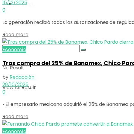
15/12/2025
Opinión
View All Result
0
La operación recibió todas las autorizaciones de regula
Deportes
Details
Read more
Economía
Tras compra del 25% de Banamex, Chico Pard
No Result
by
Redacción
29/10/2025
View All Result
0
• El empresario mexicano adquirió el 25% de Banamex por 
Details
Read more
Economía