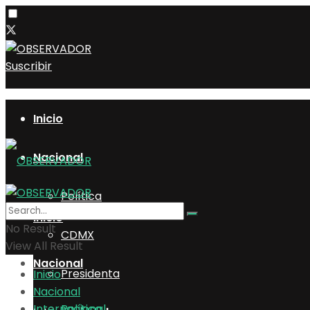
Suscribir
Inicio
Nacional
Política
Inicio
No Result
CDMX
View All Result
Nacional
Presidenta
Inicio
Nacional
Internacional
Política