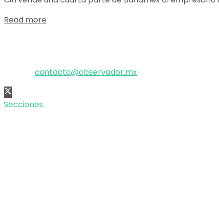
Details
Read more
El poder de la información
Copyright © 2025 OBSERVADOR.
Correo:
contacto@observador.mx
Secciones
Nacional
Internacional
Economía
Entretenimiento
Tecnología