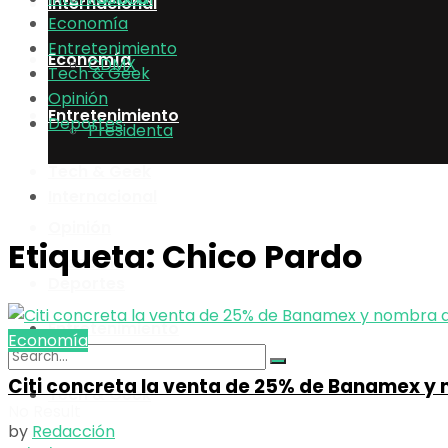
Internacional
Economía
Entretenimiento
Economía
CDMX
Tech & Geek
Opinión
Entretenimiento
Deportes
Presidenta
Tech & Geek
Internacional
Opinión
Etiqueta:
Chico Pardo
Economía
Deportes
Entretenimiento
Economía
Citi concreta la venta de 25% de Banamex y
Tech & Geek
No Result
by
Redacción