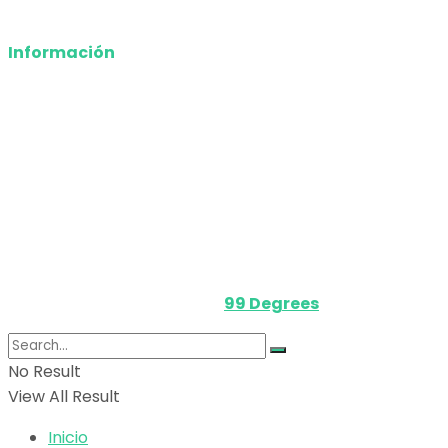
Deportes
Información
Nosotros
Política de privacidad
Términos y Condiciones
Contacto
Media Kit
Powered by
99 Degrees
.
No Result
View All Result
Inicio