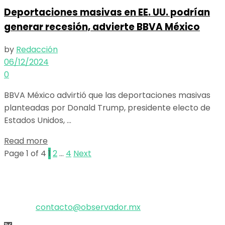
Deportaciones masivas en EE. UU. podrían
generar recesión, advierte BBVA México
by
Redacción
06/12/2024
0
BBVA México advirtió que las deportaciones masivas
planteadas por Donald Trump, presidente electo de
Estados Unidos, ...
Details
Read more
Page 1 of 4
1
2
…
4
Next
El poder de la información
Copyright © 2025 OBSERVADOR.
Correo:
contacto@observador.mx