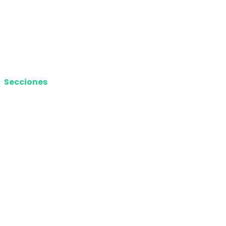
Términos y Condiciones
Contacto
Media Kit
Secciones
Nacional
Internacional
Economía
Entretenimiento
Tecnología
Opinión