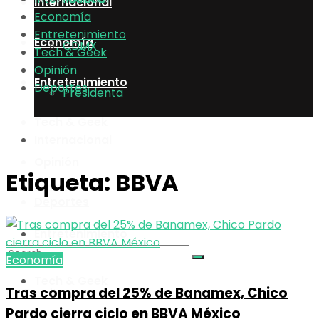
Internacional
Economía
Entretenimiento
Economía
CDMX
Tech & Geek
Opinión
Entretenimiento
Deportes
Presidenta
Tech & Geek
Internacional
Opinión
Etiqueta:
BBVA
Economía
Deportes
Entretenimiento
Economía
Tech & Geek
Tras compra del 25% de Banamex, Chico
No Result
Pardo cierra ciclo en BBVA México