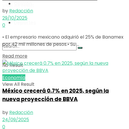
Opinión
View All Result
by
Redacción
29/10/2025
Deportes
0
• El empresario mexicano adquirió el 25% de Banamex
por 42 mil millones de pesos.• Su ...
Details
Read more
No Result
Economía
View All Result
México crecerá 0.7% en 2025, según la
nueva proyección de BBVA
by
Redacción
24/09/2025
0