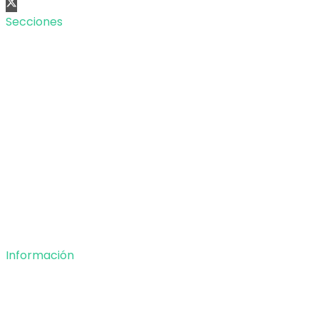
Secciones
Nacional
Internacional
Economía
Entretenimiento
Tecnología
Opinión
Deportes
Información
Nosotros
Política de privacidad