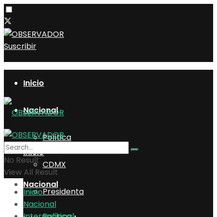
Suscribir
Inicio
Nacional
Política
Inicio
No Result
CDMX
View All Result
Nacional
Presidenta
Inicio
Nacional
Internacional
Política