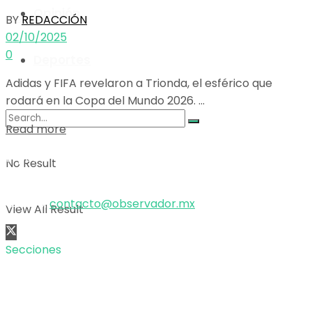
Opinión
View All Result
BY
REDACCIÓN
02/10/2025
0
Deportes
Adidas y FIFA revelaron a Trionda, el esférico que
rodará en la Copa del Mundo 2026. ...
Details
Read more
El poder de la información
No Result
Copyright © 2025 OBSERVADOR.
Correo:
contacto@observador.mx
View All Result
Secciones
Nacional
Internacional