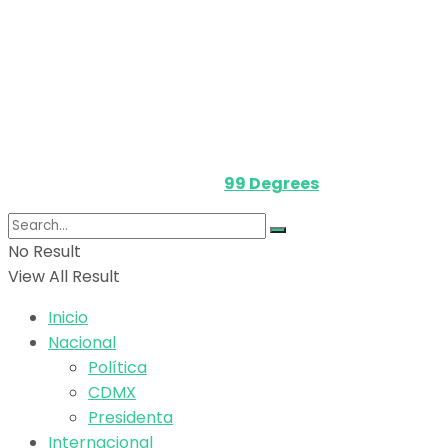
Política de privacidad
Términos y Condiciones
Contacto
Media Kit
Powered by
99 Degrees
.
No Result
View All Result
Inicio
Nacional
Política
CDMX
Presidenta
Internacional