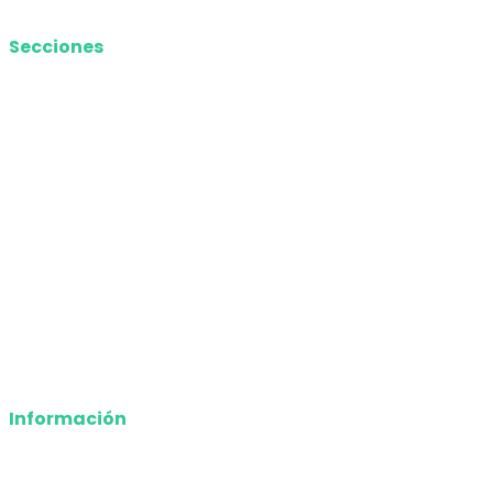
Secciones
Nacional
Internacional
Economía
Entretenimiento
Tecnología
Opinión
Deportes
Información
Nosotros