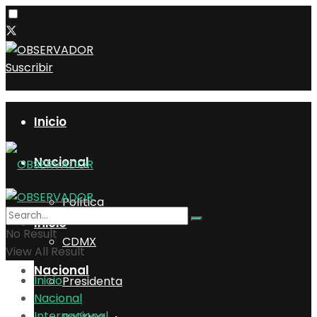
Suscribir
Inicio
Nacional
Política
Inicio
No Result
CDMX
View All Result
Nacional
Inicio
Presidenta
Nacional
Internacional