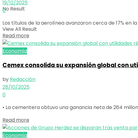
19/12/2025
No Result
0
Los títulos de la aerolínea avanzaron cerca de 17% en la 
View All Result
Details
Read more
Economía
Cemex consolida su expansión global con util
by
Redacción
28/10/2025
0
• La cementera obtuvo una ganancia neta de 264 millones
Details
Read more
Economía