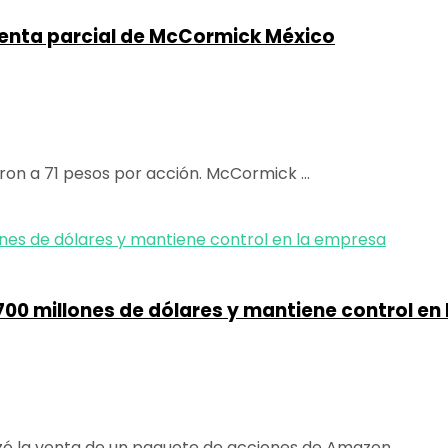
venta parcial de McCormick México
ron a 71 pesos por acción. McCormick ...
00 millones de dólares y mantiene control en
zó la venta de un paquete de acciones de Amazon ...