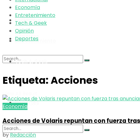
Tech & Geek
Economía
Entretenimiento
Opinión
Economía
Tech & Geek
Opinión
Deportes
Deportes
Entretenimiento
Tech & Geek
No Result
Etiqueta:
Acciones
Opinión
View All Result
Deportes
Economía
Acciones de Volaris repuntan con fuerza tra
by
Redacción