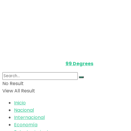
Nosotros
Política de privacidad
Términos y Condiciones
Contacto
Media Kit
Powered by
99 Degrees
.
No Result
View All Result
Inicio
Nacional
Internacional
Economía