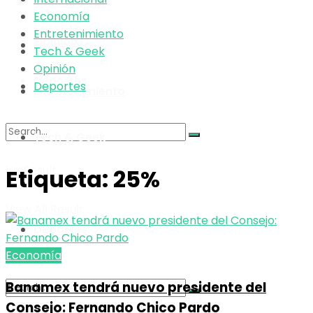
Tech & Geek
Economía
Entretenimiento
Opinión
Economía
Tech & Geek
Opinión
Deportes
Deportes
Entretenimiento
Tech & Geek
No Result
Etiqueta:
25%
Opinión
View All Result
Deportes
Economía
Banamex tendrá nuevo presidente del
Consejo: Fernando Chico Pardo