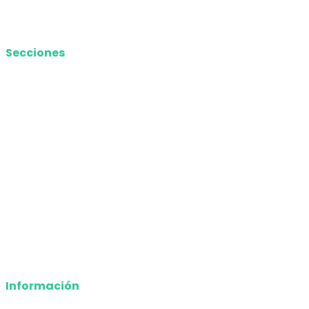
Media Kit
Secciones
Nacional
Internacional
Economía
Entretenimiento
Tecnología
Opinión
Deportes
Información