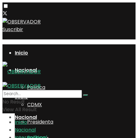
Suscribir
Inicio
Nacional
Política
Inicio
No Result
CDMX
View All Result
Nacional
Presidenta
Inicio
Nacional
Internacional
Política