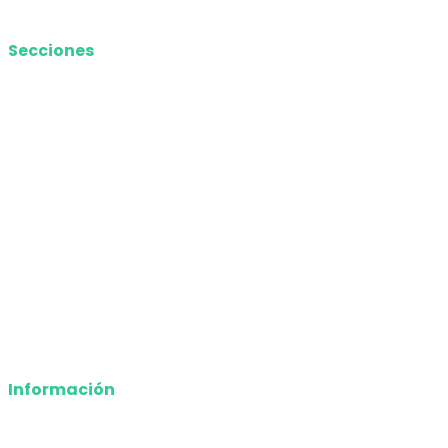
Media Kit
Secciones
Nacional
Internacional
Economía
Entretenimiento
Tecnología
Opinión
Deportes
Información
Nosotros