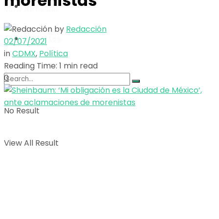
morenistas
Opinión
View All Result
by
Redacción
Deportes
02/07/2021
in
CDMX
,
Política
Reading Time: 1 min read
0
No Result
View All Result