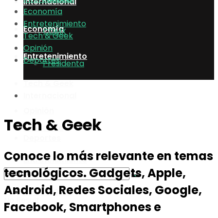
Internacional
Economía
Entretenimiento
Economía
CDMX
Tech & Geek
Opinión
Entretenimiento
Deportes
Presidenta
Tech & Geek
Internacional
Opinión
Tech & Geek
Economía
Deportes
Conoce lo más relevante en temas
Entretenimiento
tecnológicos. Gadgets, Apple,
Android, Redes Sociales, Google,
Tech & Geek
No Result
Facebook, Smartphones e