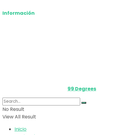
Información
Nosotros
Política de privacidad
Términos y Condiciones
Contacto
Media Kit
Powered by
99 Degrees
.
No Result
View All Result
Inicio