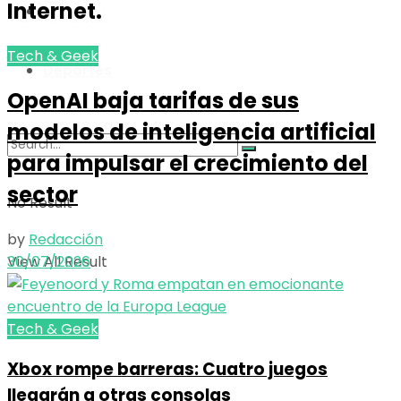
Internet.
Opinión
View All Result
Tech & Geek
Deportes
OpenAI baja tarifas de sus
modelos de inteligencia artificial
para impulsar el crecimiento del
sector
No Result
by
Redacción
30/07/2026
View All Result
Tech & Geek
Xbox rompe barreras: Cuatro juegos
llegarán a otras consolas