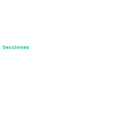
Términos y Condiciones
Contacto
Media Kit
Secciones
Nacional
Internacional
Economía
Entretenimiento
Tecnología
Opinión
Deportes