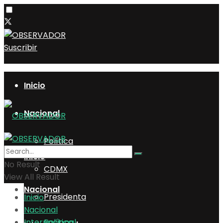
Suscribir
Inicio
Nacional
Política
Inicio
No Result
CDMX
View All Result
Nacional
Presidenta
Inicio
Nacional
Internacional
Política