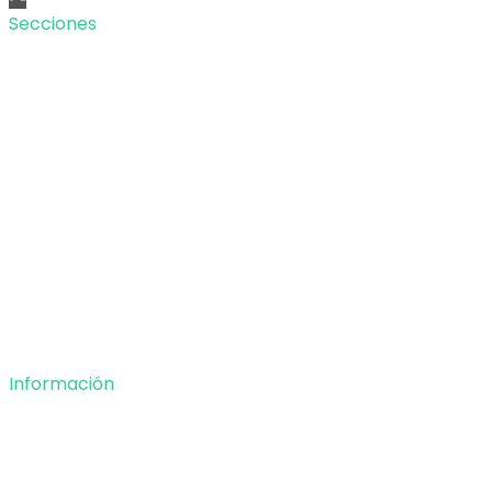
Secciones
Nacional
Internacional
Economía
Entretenimiento
Tecnología
Opinión
Deportes
Información
Nosotros
Política de privacidad